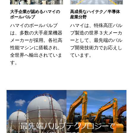
の
高成長なハイテク／半導体
水素バルブで世界市場を目
産業分野
指す
ハマイは、特殊高圧バル
ハマイは、世界初「グロ
器
ブ製造の世界３大メーカ
ーバル規格認証第１号」
高
ーとして、最先端のバル
を獲得。水素バルブのリ
、
ブ開発技術力でお応えし
ーディングカンパニーと
ま
ています。
して世界で認知されてい
ます。