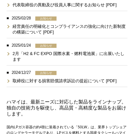
代表取締役の異動及び役員人事に関するお知らせ [PDF]
2025/02/28
お知らせ
経営責任の明確化とコンプライアンスの強化に向けた新制度
の構築について [PDF]
2025/01/24
お知らせ
2月「H2 & FC EXPO 国際水素・燃料電池展」に出展いたし
ます
2024/12/27
お知らせ
取締役に対する損害賠償請求訴訟の提起について [PDF]
ハマイは、最新ニーズに対応した製品をラインナップ。
独自の技術力を駆使し、高品質・高精度な製品をお届け
します。
国内LPガス容器の約4割に装着されている「50LW」は、業界トップシェア
のロングセラーモデルであり、LPガスを燃料とする国産タクシーもハマイ