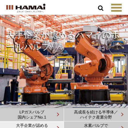
大手企業が認める
ハマイのボ
ールバルブ
LPガスバルブ
高成長を続ける半導体／
国内シェアNo.1
ハイテク産業分野
大手企業が認める
水素バルブで